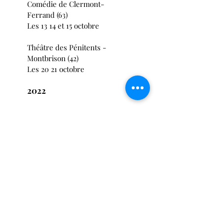
Comédie de Clermont-
Ferrand (63)
Les 13 14 et 15 octobre
Théâtre des Pénitents -
Montbrison (42)
Les 20 21 octobre
2022
Théâtre de La Ricamarie (42)
Les 10 et 11 Février
Théâtre du Parc - Andrezieux
Bouthéon (42)
Le 10 mars
.